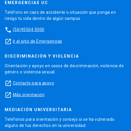
EMERGENCIAS UC
Teléfono en caso de accidente o situación que ponga en
riesgo tu vida dentro de algún campus.
phone
(56)95504 5000
launch
Ir al sitio de Emergencias
DISCRIMINACIÓN Y VIOLENCIA
Orientación y apoyo en casos de discriminación, violencia de
género o violencia sexual.
launch
Contacto para apoyo
launch
Más orientación
MEDIACIÓN UNIVERSITARIA
Teléfonos para orientación y consejo si se ha vulnerado
alguno de tus derechos en la universidad.