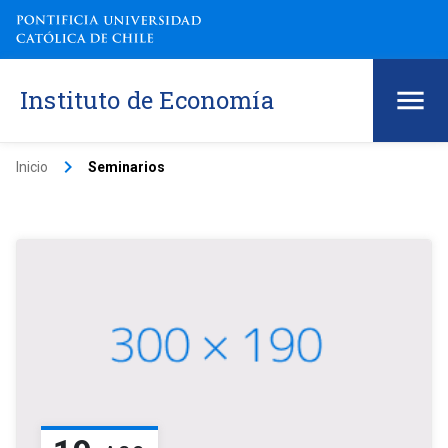
Instituto de Economía
keyboard_arrow_right
Inicio
Seminarios