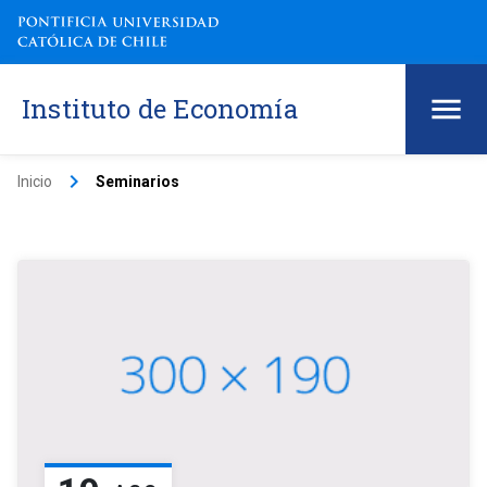
Instituto de Economía
keyboard_arrow_right
Inicio
Seminarios