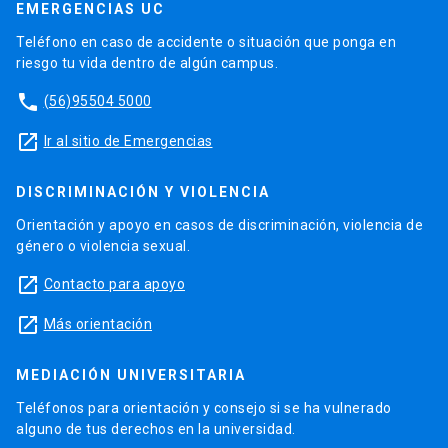
EMERGENCIAS UC
Teléfono en caso de accidente o situación que ponga en
riesgo tu vida dentro de algún campus.
phone
(56)95504 5000
launch
Ir al sitio de Emergencias
DISCRIMINACIÓN Y VIOLENCIA
Orientación y apoyo en casos de discriminación, violencia de
género o violencia sexual.
launch
Contacto para apoyo
launch
Más orientación
MEDIACIÓN UNIVERSITARIA
Teléfonos para orientación y consejo si se ha vulnerado
alguno de tus derechos en la universidad.