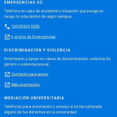
EMERGENCIAS UC
Teléfono en caso de accidente o situación que ponga en
riesgo tu vida dentro de algún campus.
phone
(56)95504 5000
launch
Ir al sitio de Emergencias
DISCRIMINACIÓN Y VIOLENCIA
Orientación y apoyo en casos de discriminación, violencia de
género o violencia sexual.
launch
Contacto para apoyo
launch
Más orientación
MEDIACIÓN UNIVERSITARIA
Teléfonos para orientación y consejo si se ha vulnerado
alguno de tus derechos en la universidad.