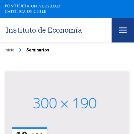
Instituto de Economía
keyboard_arrow_right
Inicio
Seminarios