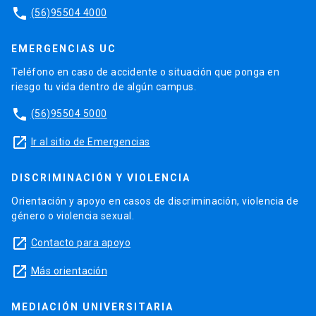
phone
(56)95504 4000
EMERGENCIAS UC
Teléfono en caso de accidente o situación que ponga en
riesgo tu vida dentro de algún campus.
phone
(56)95504 5000
launch
Ir al sitio de Emergencias
DISCRIMINACIÓN Y VIOLENCIA
Orientación y apoyo en casos de discriminación, violencia de
género o violencia sexual.
launch
Contacto para apoyo
launch
Más orientación
MEDIACIÓN UNIVERSITARIA