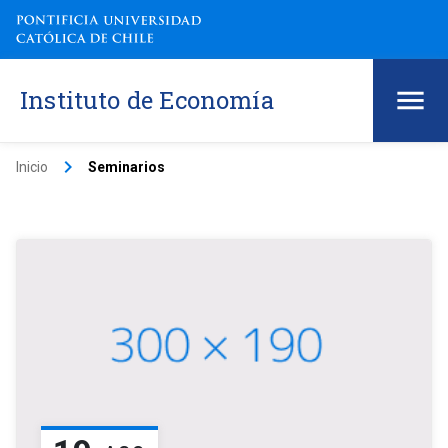
Instituto de Economía
keyboard_arrow_right
Inicio
Seminarios