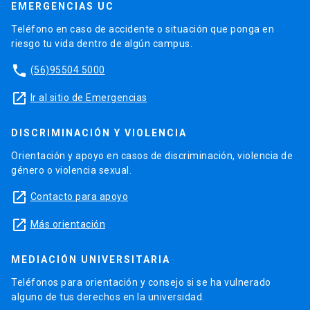
EMERGENCIAS UC
Teléfono en caso de accidente o situación que ponga en
riesgo tu vida dentro de algún campus.
phone
(56)95504 5000
launch
Ir al sitio de Emergencias
DISCRIMINACIÓN Y VIOLENCIA
Orientación y apoyo en casos de discriminación, violencia de
género o violencia sexual.
launch
Contacto para apoyo
launch
Más orientación
MEDIACIÓN UNIVERSITARIA
Teléfonos para orientación y consejo si se ha vulnerado
alguno de tus derechos en la universidad.