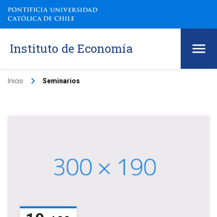
Instituto de Economía
keyboard_arrow_right
Inicio
Seminarios