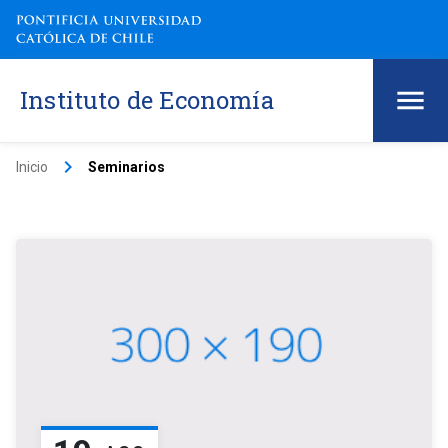
Instituto de Economía
keyboard_arrow_right
Inicio
Seminarios