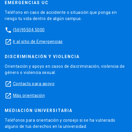
EMERGENCIAS UC
Teléfono en caso de accidente o situación que ponga en
riesgo tu vida dentro de algún campus.
phone
(56)95504 5000
launch
Ir al sitio de Emergencias
DISCRIMINACIÓN Y VIOLENCIA
Orientación y apoyo en casos de discriminación, violencia de
género o violencia sexual.
launch
Contacto para apoyo
launch
Más orientación
MEDIACIÓN UNIVERSITARIA
Teléfonos para orientación y consejo si se ha vulnerado
alguno de tus derechos en la universidad.