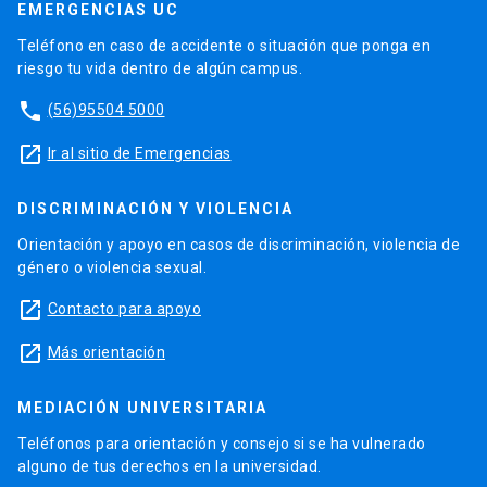
EMERGENCIAS UC
Teléfono en caso de accidente o situación que ponga en
riesgo tu vida dentro de algún campus.
phone
(56)95504 5000
launch
Ir al sitio de Emergencias
DISCRIMINACIÓN Y VIOLENCIA
Orientación y apoyo en casos de discriminación, violencia de
género o violencia sexual.
launch
Contacto para apoyo
launch
Más orientación
MEDIACIÓN UNIVERSITARIA
Teléfonos para orientación y consejo si se ha vulnerado
alguno de tus derechos en la universidad.