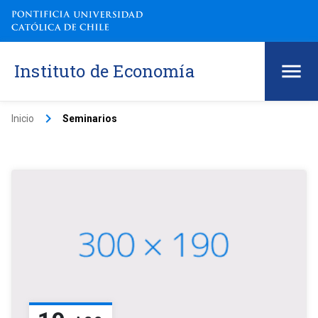
Instituto de Economía
keyboard_arrow_right
Inicio
Seminarios