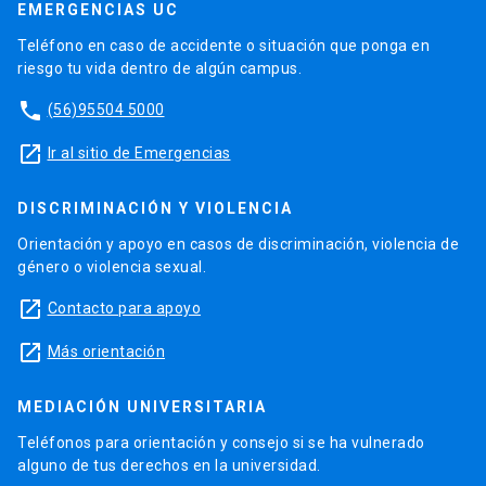
EMERGENCIAS UC
Teléfono en caso de accidente o situación que ponga en
riesgo tu vida dentro de algún campus.
phone
(56)95504 5000
launch
Ir al sitio de Emergencias
DISCRIMINACIÓN Y VIOLENCIA
Orientación y apoyo en casos de discriminación, violencia de
género o violencia sexual.
launch
Contacto para apoyo
launch
Más orientación
MEDIACIÓN UNIVERSITARIA
Teléfonos para orientación y consejo si se ha vulnerado
alguno de tus derechos en la universidad.