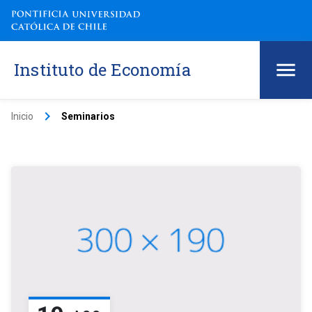
Instituto de Economía
keyboard_arrow_right
Inicio
Seminarios