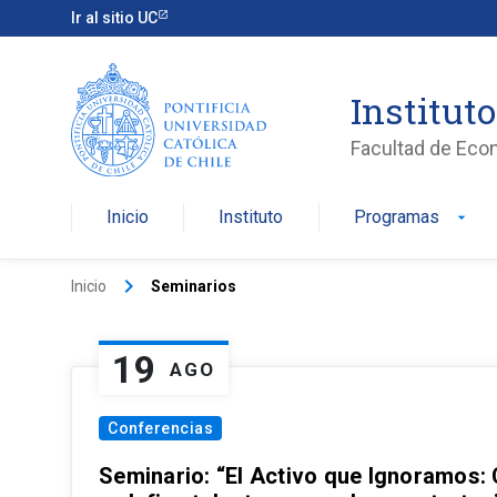
Ir al sitio UC
Institut
Facultad de Eco
Inicio
Instituto
Programas
arrow_drop_down
keyboard_arrow_right
Inicio
Seminarios
19
AGO
Conferencias
Seminario: “El Activo que Ignoramos: