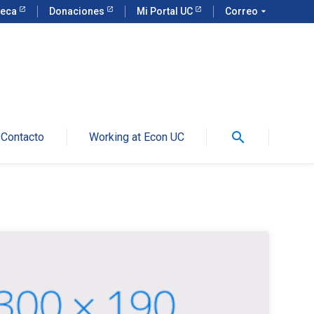
teca
Donaciones
Mi Portal UC
Correo
arrow_drop_down
search
Contacto
Working at Econ UC