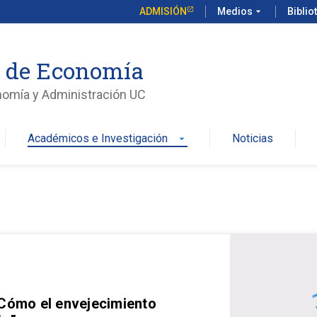
ADMISIÓN
Medios
arrow_drop_down
Biblio
o de Economía
nomía y Administración UC
Académicos e Investigación
Noticias
arrow_drop_down
 Cómo el envejecimiento