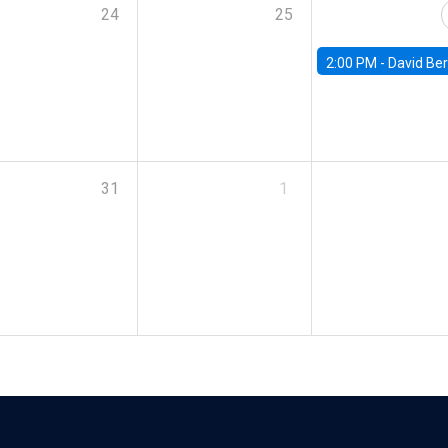
24
25
2:00 PM -
David Berger, D
31
1