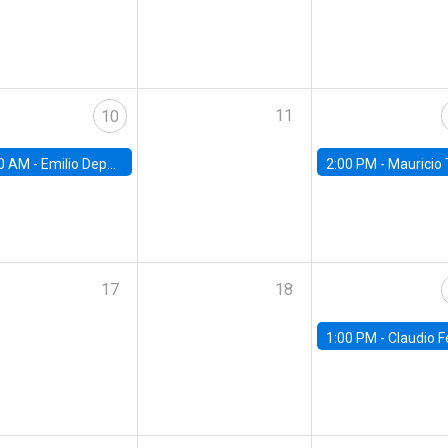
11
10
0 AM -
Emilio Depetris-Chauvín, Universidad Católica
2:00 PM -
Mauricio Tejada,
17
18
1:00 PM -
Claudio Ferraz, British Col