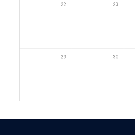
22
23
29
30