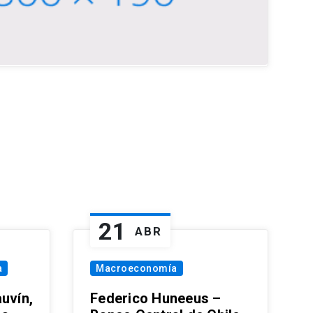
21
ABR
a
Macroeconomía
uvín,
Federico Huneeus –