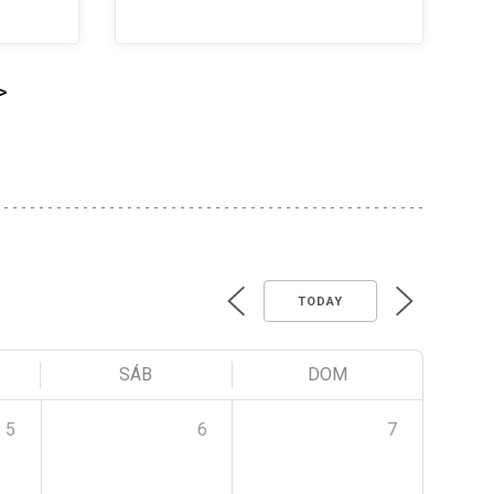
>
TODAY
SÁB
DOM
5
6
7