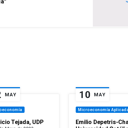
ia”
2
10
MAY
MAY
oeconomía
Microeconomía Aplicad
icio Tejada, UDP
Emilio Depetris-Cha