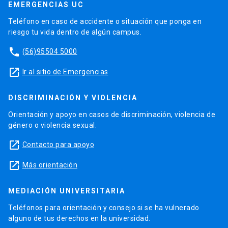
EMERGENCIAS UC
Teléfono en caso de accidente o situación que ponga en
riesgo tu vida dentro de algún campus.
phone
(56)95504 5000
launch
Ir al sitio de Emergencias
DISCRIMINACIÓN Y VIOLENCIA
Orientación y apoyo en casos de discriminación, violencia de
género o violencia sexual.
launch
Contacto para apoyo
launch
Más orientación
MEDIACIÓN UNIVERSITARIA
Teléfonos para orientación y consejo si se ha vulnerado
alguno de tus derechos en la universidad.