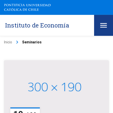
Instituto de Economía
keyboard_arrow_right
Inicio
Seminarios