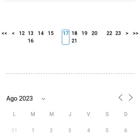
<<
<
12
13
14
15
17
18
19
20
22
23
>
>>
16
21
L
M
M
J
V
S
D
31
1
2
3
4
5
6