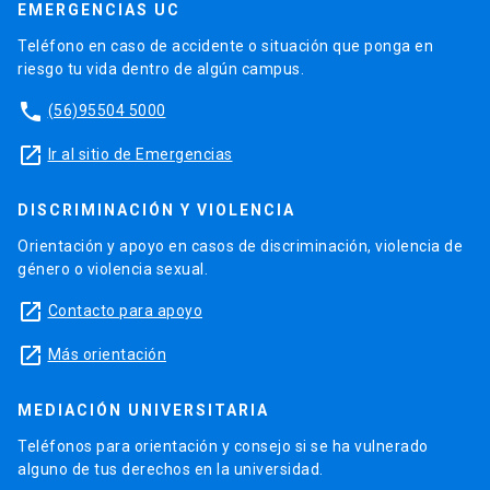
EMERGENCIAS UC
Teléfono en caso de accidente o situación que ponga en
riesgo tu vida dentro de algún campus.
phone
(56)95504 5000
launch
Ir al sitio de Emergencias
DISCRIMINACIÓN Y VIOLENCIA
Orientación y apoyo en casos de discriminación, violencia de
género o violencia sexual.
launch
Contacto para apoyo
launch
Más orientación
MEDIACIÓN UNIVERSITARIA
Teléfonos para orientación y consejo si se ha vulnerado
alguno de tus derechos en la universidad.