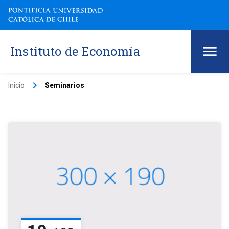
Instituto de Economía
keyboard_arrow_right
Inicio
Seminarios