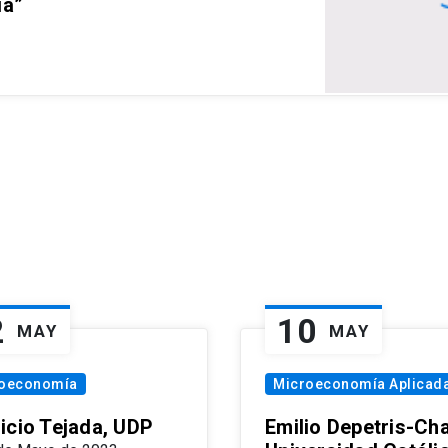
ia”
2
10
MAY
MAY
oeconomía
Microeconomía Aplicad
icio Tejada, UDP
Emilio Depetris-Cha