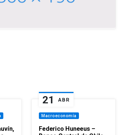
21
ABR
a
Macroeconomía
uvín,
Federico Huneeus –