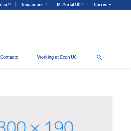
teca
Donaciones
Mi Portal UC
Correo
arrow_drop_down
search
Contacto
Working at Econ UC