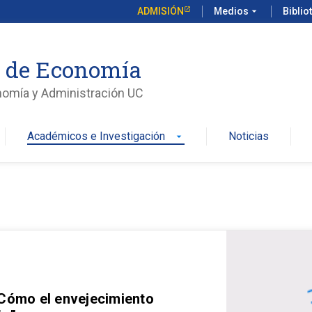
ADMISIÓN
Medios
arrow_drop_down
Biblio
o de Economía
nomía y Administración UC
Académicos e Investigación
Noticias
arrow_drop_down
 Cómo el envejecimiento