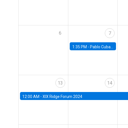
6
7
1:35 PM -
Pablo Cuba, FED Board
13
14
12:00 AM -
XIX Ridge Forum 2024