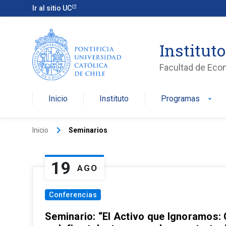
Ir al sitio UC
Institut
Facultad de Eco
Inicio
Instituto
Programas
arrow_drop_down
keyboard_arrow_right
Inicio
Seminarios
19
AGO
Conferencias
Seminario: “El Activo que Ignoramos: