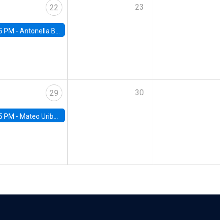
23
22
5 PM -
Antonella Bancalari, Institute for Fiscal Studies (IFS) and Research Associate at University College London (UCL)
30
29
5 PM -
Mateo Uribe-Castro, Universidad de los Andes (Colombia)