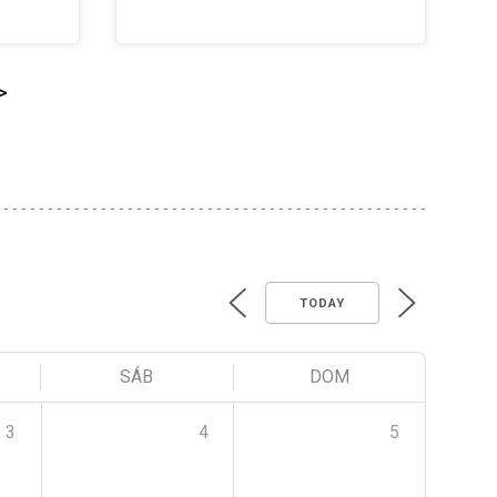
>
TODAY
SÁB
DOM
3
4
5