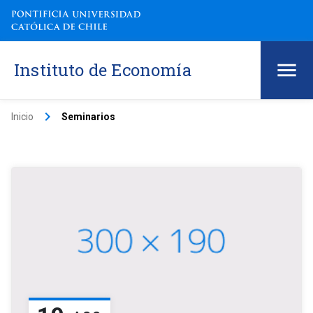
Instituto de Economía
keyboard_arrow_right
Inicio
Seminarios