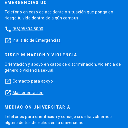
EMERGENCIAS UC
Teléfono en caso de accidente o situación que ponga en
riesgo tu vida dentro de algún campus.
phone
(56)95504 5000
launch
Ir al sitio de Emergencias
DISCRIMINACIÓN Y VIOLENCIA
Orientación y apoyo en casos de discriminación, violencia de
género o violencia sexual.
launch
Contacto para apoyo
launch
Más orientación
MEDIACIÓN UNIVERSITARIA
Teléfonos para orientación y consejo si se ha vulnerado
alguno de tus derechos en la universidad.