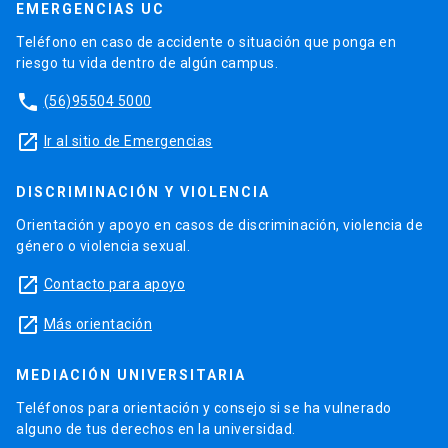
EMERGENCIAS UC
Teléfono en caso de accidente o situación que ponga en
riesgo tu vida dentro de algún campus.
phone
(56)95504 5000
launch
Ir al sitio de Emergencias
DISCRIMINACIÓN Y VIOLENCIA
Orientación y apoyo en casos de discriminación, violencia de
género o violencia sexual.
launch
Contacto para apoyo
launch
Más orientación
MEDIACIÓN UNIVERSITARIA
Teléfonos para orientación y consejo si se ha vulnerado
alguno de tus derechos en la universidad.