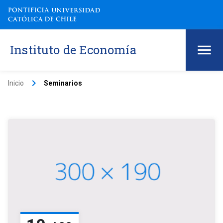
Instituto de Economía
keyboard_arrow_right
Inicio
Seminarios