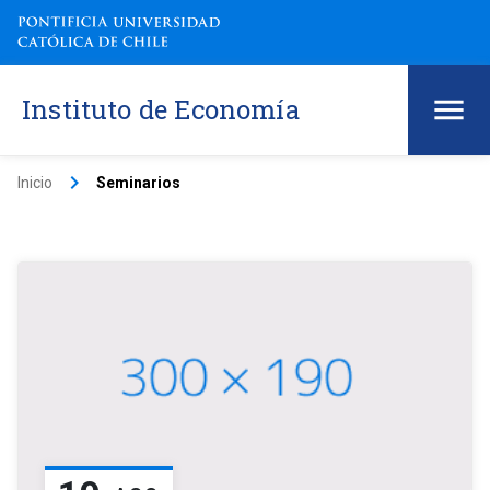
Instituto de Economía
keyboard_arrow_right
Inicio
Seminarios