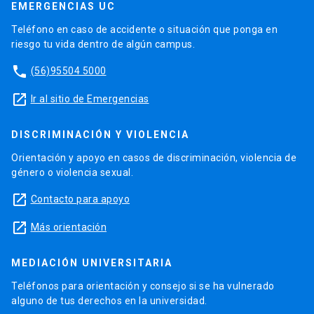
EMERGENCIAS UC
Teléfono en caso de accidente o situación que ponga en
riesgo tu vida dentro de algún campus.
phone
(56)95504 5000
launch
Ir al sitio de Emergencias
DISCRIMINACIÓN Y VIOLENCIA
Orientación y apoyo en casos de discriminación, violencia de
género o violencia sexual.
launch
Contacto para apoyo
launch
Más orientación
MEDIACIÓN UNIVERSITARIA
Teléfonos para orientación y consejo si se ha vulnerado
alguno de tus derechos en la universidad.