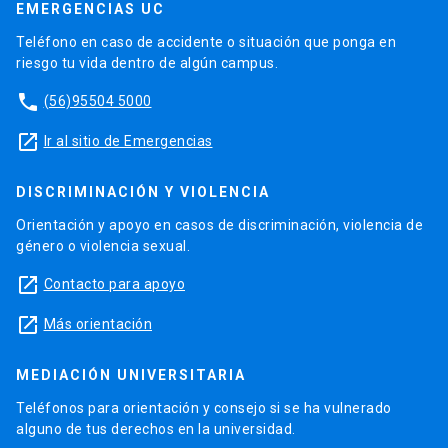
EMERGENCIAS UC
Teléfono en caso de accidente o situación que ponga en
riesgo tu vida dentro de algún campus.
phone
(56)95504 5000
launch
Ir al sitio de Emergencias
DISCRIMINACIÓN Y VIOLENCIA
Orientación y apoyo en casos de discriminación, violencia de
género o violencia sexual.
launch
Contacto para apoyo
launch
Más orientación
MEDIACIÓN UNIVERSITARIA
Teléfonos para orientación y consejo si se ha vulnerado
alguno de tus derechos en la universidad.