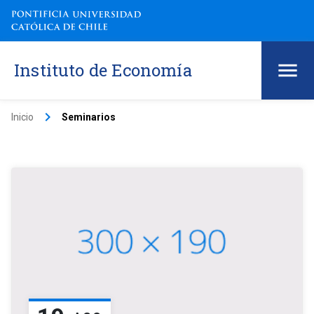
Instituto de Economía
keyboard_arrow_right
Inicio
Seminarios