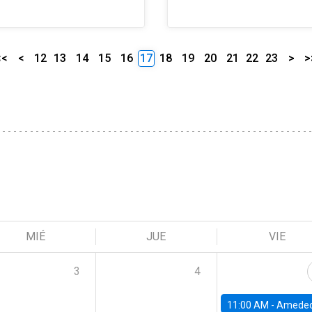
<<
<
12
13
14
15
16
17
18
19
20
21
22
23
>
>
MIÉ
JUE
VIE
3
4
11:00 AM -
Amedeo Piolatto, Universidad Autónoma de Barcelon