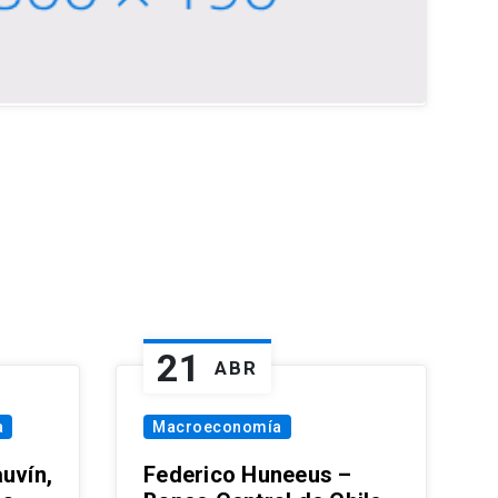
21
ABR
a
Macroeconomía
uvín,
Federico Huneeus –