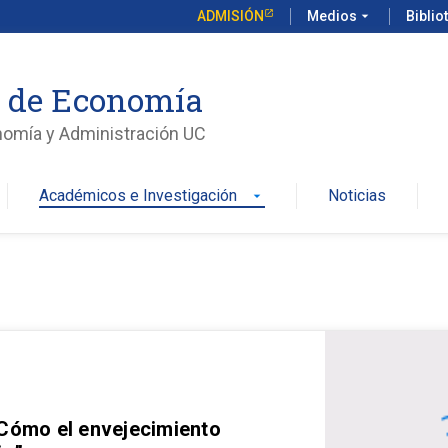
ADMISIÓN
Medios
arrow_drop_down
Biblio
o de Economía
nomía y Administración UC
Académicos e Investigación
Noticias
arrow_drop_down
 Cómo el envejecimiento