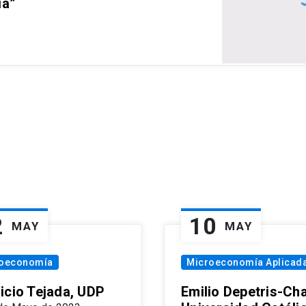
ia”
2
10
MAY
MAY
oeconomía
Microeconomía Aplicad
icio Tejada, UDP
Emilio Depetris-Cha