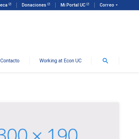
teca
Donaciones
Mi Portal UC
Correo
arrow_drop_down
search
Contacto
Working at Econ UC