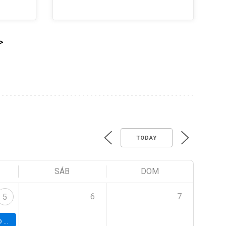
>
TODAY
SÁB
DOM
6
7
5
a (UAB)