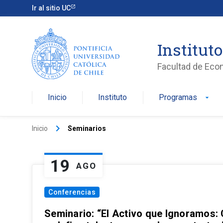
Ir al sitio UC
Institut
Facultad de Eco
Inicio
Instituto
Programas
arrow_drop_down
keyboard_arrow_right
Inicio
Seminarios
19
AGO
Conferencias
Seminario: “El Activo que Ignoramos: