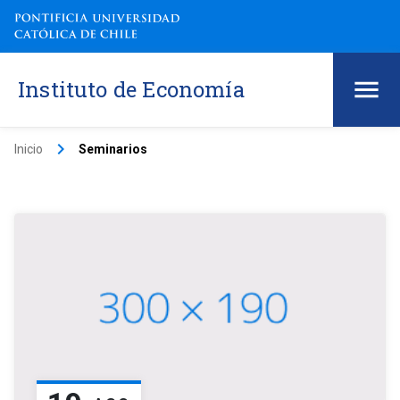
Instituto de Economía
keyboard_arrow_right
Inicio
Seminarios