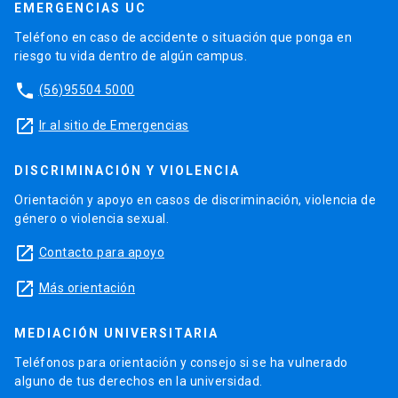
EMERGENCIAS UC
Teléfono en caso de accidente o situación que ponga en
riesgo tu vida dentro de algún campus.
phone
(56)95504 5000
launch
Ir al sitio de Emergencias
DISCRIMINACIÓN Y VIOLENCIA
Orientación y apoyo en casos de discriminación, violencia de
género o violencia sexual.
launch
Contacto para apoyo
launch
Más orientación
MEDIACIÓN UNIVERSITARIA
Teléfonos para orientación y consejo si se ha vulnerado
alguno de tus derechos en la universidad.