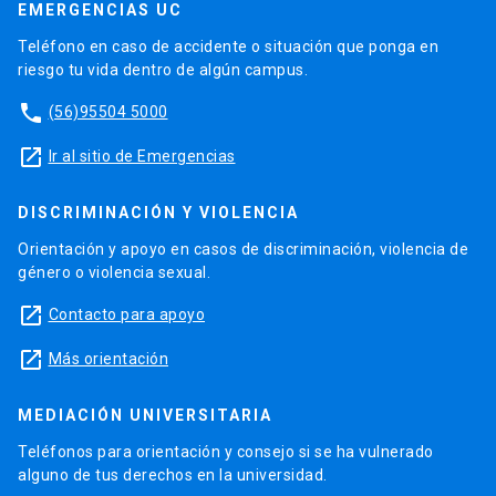
EMERGENCIAS UC
Teléfono en caso de accidente o situación que ponga en
riesgo tu vida dentro de algún campus.
phone
(56)95504 5000
launch
Ir al sitio de Emergencias
DISCRIMINACIÓN Y VIOLENCIA
Orientación y apoyo en casos de discriminación, violencia de
género o violencia sexual.
launch
Contacto para apoyo
launch
Más orientación
MEDIACIÓN UNIVERSITARIA
Teléfonos para orientación y consejo si se ha vulnerado
alguno de tus derechos en la universidad.