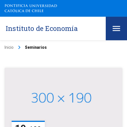
Instituto de Economía
keyboard_arrow_right
Inicio
Seminarios