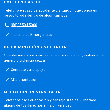
EMERGENCIAS UC
Teléfono en caso de accidente o situación que ponga en
riesgo tu vida dentro de algún campus.
phone
(56)95504 5000
launch
Ir al sitio de Emergencias
DISCRIMINACIÓN Y VIOLENCIA
Orientación y apoyo en casos de discriminación, violencia de
género o violencia sexual.
launch
Contacto para apoyo
launch
Más orientación
MEDIACIÓN UNIVERSITARIA
Teléfonos para orientación y consejo si se ha vulnerado
alguno de tus derechos en la universidad.