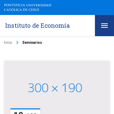
Instituto de Economía
keyboard_arrow_right
Inicio
Seminarios