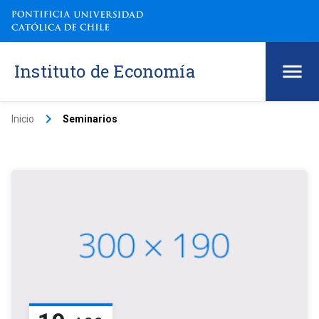
Instituto de Economía
keyboard_arrow_right
Inicio
Seminarios