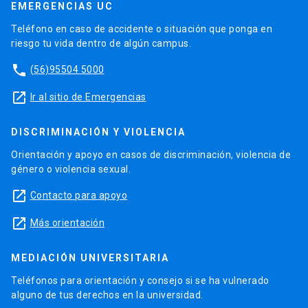
EMERGENCIAS UC
Teléfono en caso de accidente o situación que ponga en
riesgo tu vida dentro de algún campus.
phone
(56)95504 5000
launch
Ir al sitio de Emergencias
DISCRIMINACIÓN Y VIOLENCIA
Orientación y apoyo en casos de discriminación, violencia de
género o violencia sexual.
launch
Contacto para apoyo
launch
Más orientación
MEDIACIÓN UNIVERSITARIA
Teléfonos para orientación y consejo si se ha vulnerado
alguno de tus derechos en la universidad.