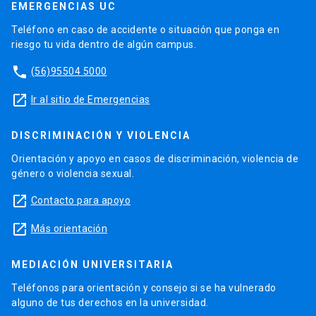
EMERGENCIAS UC
Teléfono en caso de accidente o situación que ponga en
riesgo tu vida dentro de algún campus.
phone
(56)95504 5000
launch
Ir al sitio de Emergencias
DISCRIMINACIÓN Y VIOLENCIA
Orientación y apoyo en casos de discriminación, violencia de
género o violencia sexual.
launch
Contacto para apoyo
launch
Más orientación
MEDIACIÓN UNIVERSITARIA
Teléfonos para orientación y consejo si se ha vulnerado
alguno de tus derechos en la universidad.