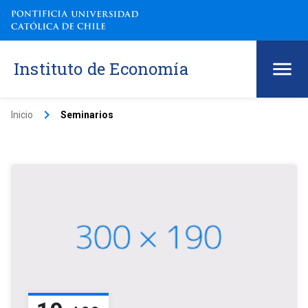
Instituto de Economía
keyboard_arrow_right
Inicio
Seminarios