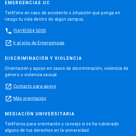
EMERGENCIAS UC
Teléfono en caso de accidente o situación que ponga en
riesgo tu vida dentro de algún campus.
phone
(56)95504 5000
launch
Ir al sitio de Emergencias
DISCRIMINACIÓN Y VIOLENCIA
Orientación y apoyo en casos de discriminación, violencia de
género o violencia sexual.
launch
Contacto para apoyo
launch
Más orientación
MEDIACIÓN UNIVERSITARIA
Teléfonos para orientación y consejo si se ha vulnerado
alguno de tus derechos en la universidad.