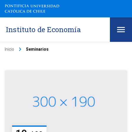
Instituto de Economía
keyboard_arrow_right
Inicio
Seminarios