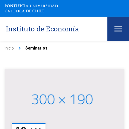
Instituto de Economía
keyboard_arrow_right
Inicio
Seminarios