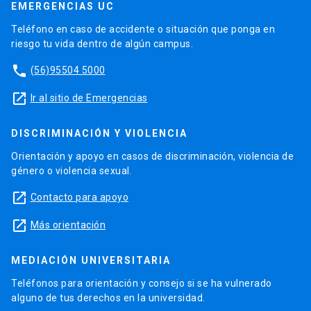
EMERGENCIAS UC
Teléfono en caso de accidente o situación que ponga en
riesgo tu vida dentro de algún campus.
phone
(56)95504 5000
launch
Ir al sitio de Emergencias
DISCRIMINACIÓN Y VIOLENCIA
Orientación y apoyo en casos de discriminación, violencia de
género o violencia sexual.
launch
Contacto para apoyo
launch
Más orientación
MEDIACIÓN UNIVERSITARIA
Teléfonos para orientación y consejo si se ha vulnerado
alguno de tus derechos en la universidad.