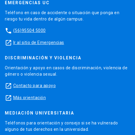
EMERGENCIAS UC
Teléfono en caso de accidente o situación que ponga en
riesgo tu vida dentro de algún campus.
phone
(56)95504 5000
launch
Ir al sitio de Emergencias
DISCRIMINACIÓN Y VIOLENCIA
Orientación y apoyo en casos de discriminación, violencia de
género o violencia sexual.
launch
Contacto para apoyo
launch
Más orientación
MEDIACIÓN UNIVERSITARIA
Teléfonos para orientación y consejo si se ha vulnerado
alguno de tus derechos en la universidad.