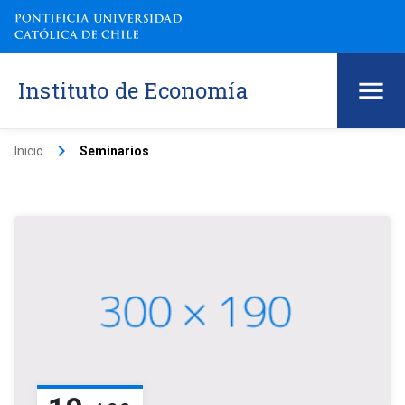
Instituto de Economía
keyboard_arrow_right
Inicio
Seminarios