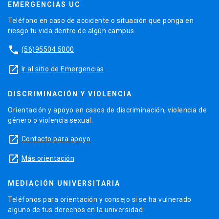
EMERGENCIAS UC
Teléfono en caso de accidente o situación que ponga en
riesgo tu vida dentro de algún campus.
phone
(56)95504 5000
launch
Ir al sitio de Emergencias
DISCRIMINACIÓN Y VIOLENCIA
Orientación y apoyo en casos de discriminación, violencia de
género o violencia sexual.
launch
Contacto para apoyo
launch
Más orientación
MEDIACIÓN UNIVERSITARIA
Teléfonos para orientación y consejo si se ha vulnerado
alguno de tus derechos en la universidad.