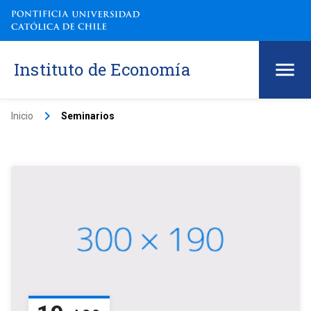
Instituto de Economía
keyboard_arrow_right
Inicio
Seminarios