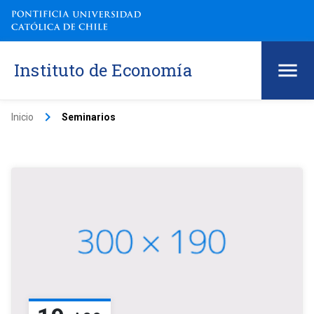
Instituto de Economía
keyboard_arrow_right
Inicio
Seminarios