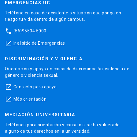
EMERGENCIAS UC
Teléfono en caso de accidente o situación que ponga en
riesgo tu vida dentro de algún campus.
phone
(56)95504 5000
launch
Ir al sitio de Emergencias
DISCRIMINACIÓN Y VIOLENCIA
Orientación y apoyo en casos de discriminación, violencia de
género o violencia sexual.
launch
Contacto para apoyo
launch
Más orientación
MEDIACIÓN UNIVERSITARIA
Teléfonos para orientación y consejo si se ha vulnerado
alguno de tus derechos en la universidad.