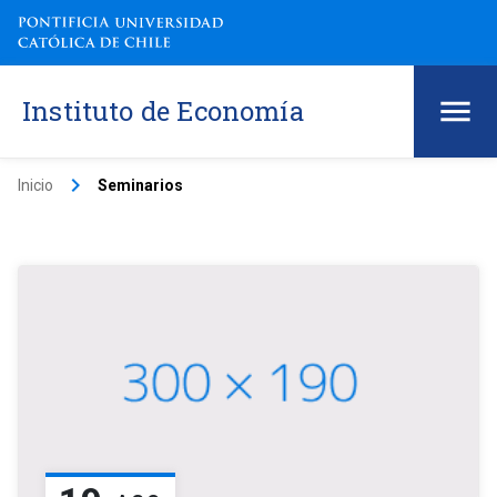
Instituto de Economía
keyboard_arrow_right
Inicio
Seminarios