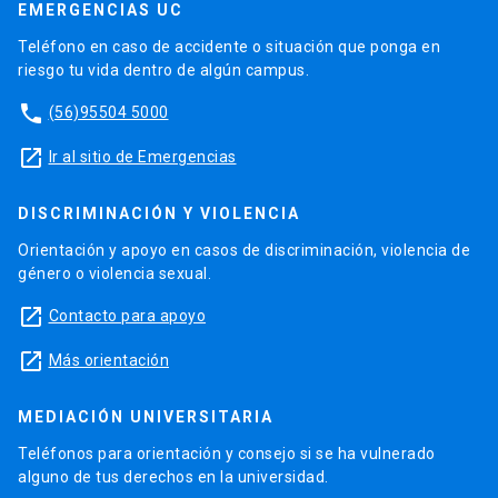
EMERGENCIAS UC
Teléfono en caso de accidente o situación que ponga en
riesgo tu vida dentro de algún campus.
phone
(56)95504 5000
launch
Ir al sitio de Emergencias
DISCRIMINACIÓN Y VIOLENCIA
Orientación y apoyo en casos de discriminación, violencia de
género o violencia sexual.
launch
Contacto para apoyo
launch
Más orientación
MEDIACIÓN UNIVERSITARIA
Teléfonos para orientación y consejo si se ha vulnerado
alguno de tus derechos en la universidad.