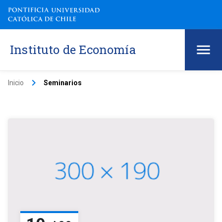
Instituto de Economía
keyboard_arrow_right
Inicio
Seminarios