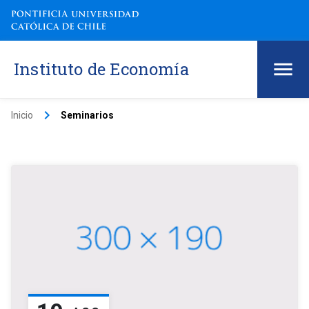
Instituto de Economía
keyboard_arrow_right
Inicio
Seminarios