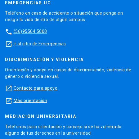
EMERGENCIAS UC
Teléfono en caso de accidente o situación que ponga en
riesgo tu vida dentro de algún campus.
phone
(56)95504 5000
launch
Ir al sitio de Emergencias
DISCRIMINACIÓN Y VIOLENCIA
Orientación y apoyo en casos de discriminación, violencia de
género o violencia sexual.
launch
Contacto para apoyo
launch
Más orientación
MEDIACIÓN UNIVERSITARIA
Teléfonos para orientación y consejo si se ha vulnerado
alguno de tus derechos en la universidad.