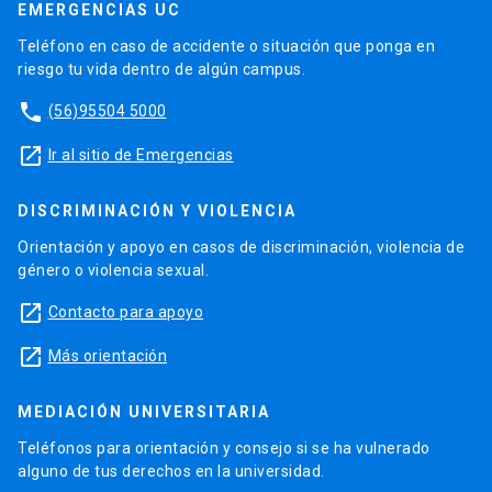
EMERGENCIAS UC
Teléfono en caso de accidente o situación que ponga en
riesgo tu vida dentro de algún campus.
phone
(56)95504 5000
launch
Ir al sitio de Emergencias
DISCRIMINACIÓN Y VIOLENCIA
Orientación y apoyo en casos de discriminación, violencia de
género o violencia sexual.
launch
Contacto para apoyo
launch
Más orientación
MEDIACIÓN UNIVERSITARIA
Teléfonos para orientación y consejo si se ha vulnerado
alguno de tus derechos en la universidad.