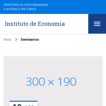
Instituto de Economía
keyboard_arrow_right
Inicio
Seminarios