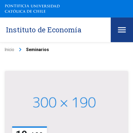
Instituto de Economía
keyboard_arrow_right
Inicio
Seminarios