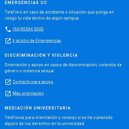
EMERGENCIAS UC
Teléfono en caso de accidente o situación que ponga en
riesgo tu vida dentro de algún campus.
phone
(56)95504 5000
launch
Ir al sitio de Emergencias
DISCRIMINACIÓN Y VIOLENCIA
Orientación y apoyo en casos de discriminación, violencia de
género o violencia sexual.
launch
Contacto para apoyo
launch
Más orientación
MEDIACIÓN UNIVERSITARIA
Teléfonos para orientación y consejo si se ha vulnerado
alguno de tus derechos en la universidad.