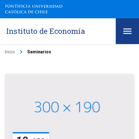
Instituto de Economía
keyboard_arrow_right
Inicio
Seminarios