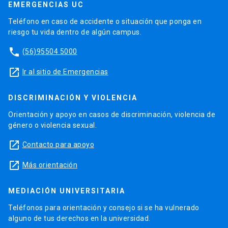
EMERGENCIAS UC
Teléfono en caso de accidente o situación que ponga en
riesgo tu vida dentro de algún campus.
phone
(56)95504 5000
launch
Ir al sitio de Emergencias
DISCRIMINACIÓN Y VIOLENCIA
Orientación y apoyo en casos de discriminación, violencia de
género o violencia sexual.
launch
Contacto para apoyo
launch
Más orientación
MEDIACIÓN UNIVERSITARIA
Teléfonos para orientación y consejo si se ha vulnerado
alguno de tus derechos en la universidad.