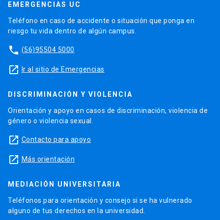
EMERGENCIAS UC
Teléfono en caso de accidente o situación que ponga en
riesgo tu vida dentro de algún campus.
phone
(56)95504 5000
launch
Ir al sitio de Emergencias
DISCRIMINACIÓN Y VIOLENCIA
Orientación y apoyo en casos de discriminación, violencia de
género o violencia sexual.
launch
Contacto para apoyo
launch
Más orientación
MEDIACIÓN UNIVERSITARIA
Teléfonos para orientación y consejo si se ha vulnerado
alguno de tus derechos en la universidad.