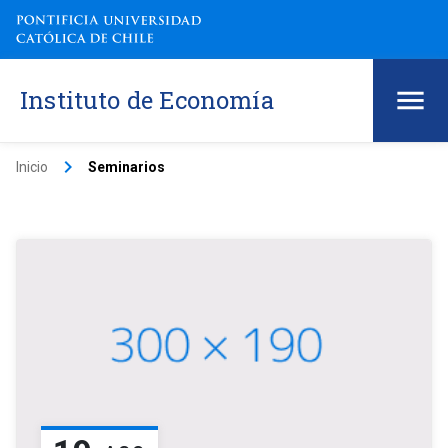
Instituto de Economía
keyboard_arrow_right
Inicio
Seminarios