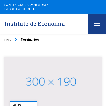
Instituto de Economía
keyboard_arrow_right
Inicio
Seminarios