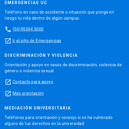
EMERGENCIAS UC
Teléfono en caso de accidente o situación que ponga en
riesgo tu vida dentro de algún campus.
phone
(56)95504 5000
launch
Ir al sitio de Emergencias
DISCRIMINACIÓN Y VIOLENCIA
Orientación y apoyo en casos de discriminación, violencia de
género o violencia sexual.
launch
Contacto para apoyo
launch
Más orientación
MEDIACIÓN UNIVERSITARIA
Teléfonos para orientación y consejo si se ha vulnerado
alguno de tus derechos en la universidad.