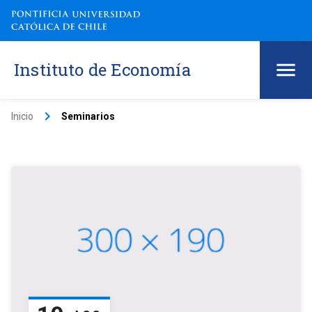
Instituto de Economía
keyboard_arrow_right
Inicio
Seminarios