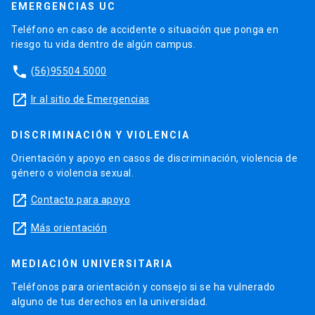
EMERGENCIAS UC
Teléfono en caso de accidente o situación que ponga en
riesgo tu vida dentro de algún campus.
phone
(56)95504 5000
launch
Ir al sitio de Emergencias
DISCRIMINACIÓN Y VIOLENCIA
Orientación y apoyo en casos de discriminación, violencia de
género o violencia sexual.
launch
Contacto para apoyo
launch
Más orientación
MEDIACIÓN UNIVERSITARIA
Teléfonos para orientación y consejo si se ha vulnerado
alguno de tus derechos en la universidad.