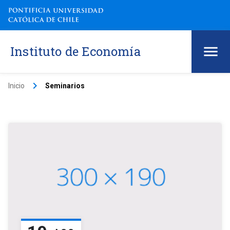
Instituto de Economía
keyboard_arrow_right
Inicio
Seminarios