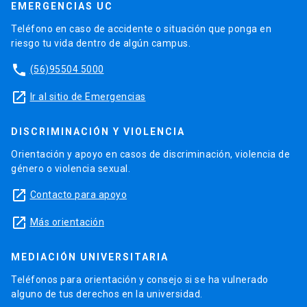
EMERGENCIAS UC
Teléfono en caso de accidente o situación que ponga en
riesgo tu vida dentro de algún campus.
phone
(56)95504 5000
launch
Ir al sitio de Emergencias
DISCRIMINACIÓN Y VIOLENCIA
Orientación y apoyo en casos de discriminación, violencia de
género o violencia sexual.
launch
Contacto para apoyo
launch
Más orientación
MEDIACIÓN UNIVERSITARIA
Teléfonos para orientación y consejo si se ha vulnerado
alguno de tus derechos en la universidad.