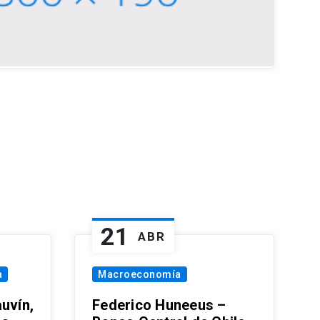
21
ABR
a
Macroeconomía
uvín,
Federico Huneeus –