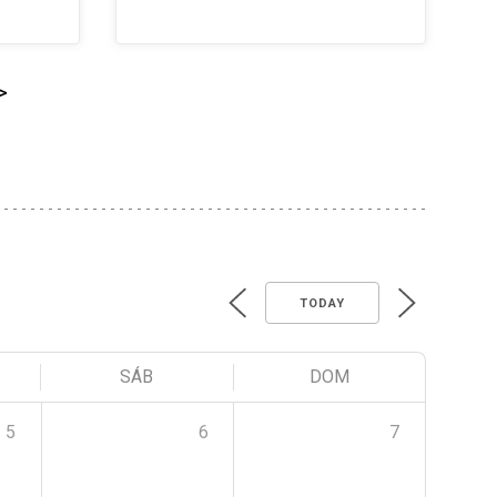
>
TODAY
SÁB
DOM
5
6
7