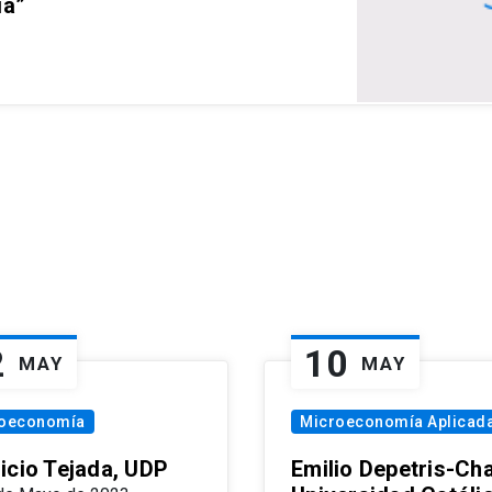
ia”
2
10
MAY
MAY
oeconomía
Microeconomía Aplicad
icio Tejada, UDP
Emilio Depetris-Cha