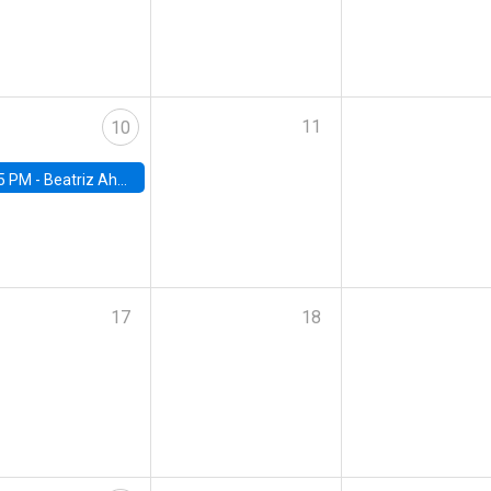
11
10
5 PM -
Beatriz Ahumada, PhD candidate, Universidad de Pittsburgh
17
18