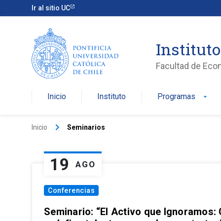
Ir al sitio UC
Institut
Facultad de Eco
Inicio
Instituto
Programas
arrow_drop_down
keyboard_arrow_right
Inicio
Seminarios
19
AGO
Conferencias
Seminario: “El Activo que Ignoramos: