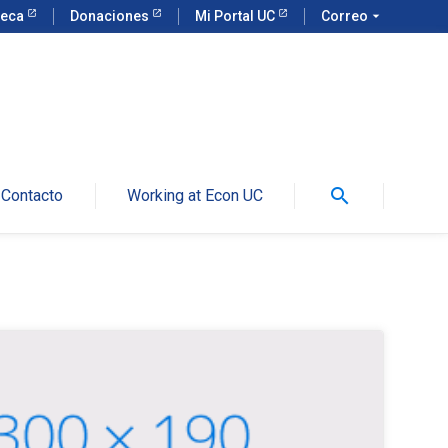
teca
Donaciones
Mi Portal UC
Correo
arrow_drop_down
search
Contacto
Working at Econ UC