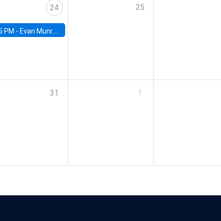
25
24
5 PM -
Evan Munro, Neyman Visiting Assistant Professor in the Department of Statistics at UC Berkeley
31
1