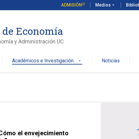
ADMISIÓN
Medios
arrow_drop_down
Biblio
o de Economía
nomía y Administración UC
Académicos e Investigación
Noticias
arrow_drop_down
 Cómo el envejecimiento