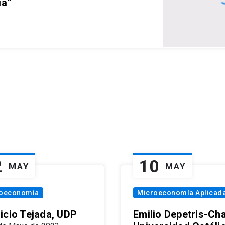
ia”
2
10
MAY
MAY
oeconomía
Microeconomía Aplicad
icio Tejada, UDP
Emilio Depetris-Cha