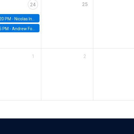
25
24
20 PM -
Nicolas Inostroza, Rotman School of Management, University of Toronto
5 PM -
Andrew Foster, Brown University
1
2