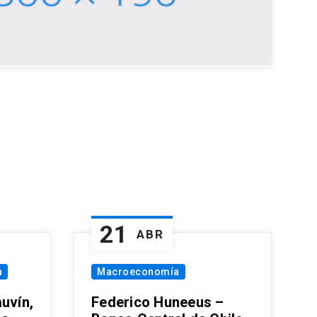
21
ABR
a
Macroeconomía
uvín,
Federico Huneeus –