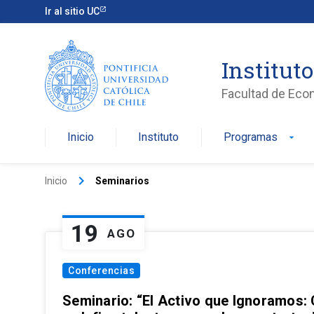
Ir al sitio UC
Institut
Facultad de Eco
Inicio
Instituto
Programas
arrow_drop_down
keyboard_arrow_right
Inicio
Seminarios
19
AGO
Conferencias
Seminario: “El Activo que Ignoramos: