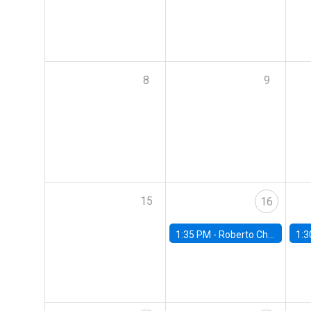
8
9
15
16
1:35 PM -
Roberto Chang, Rutgers University
1:3