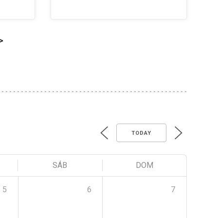
>
TODAY
SÁB
DOM
5
6
7