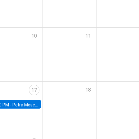
10
11
18
17
0 PM -
Petra Moser, NYU Stern