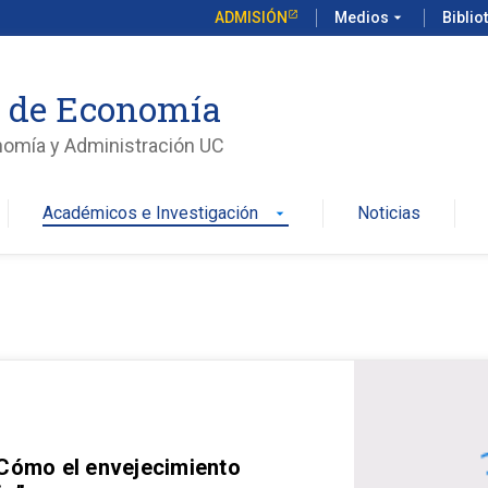
ADMISIÓN
Medios
arrow_drop_down
Biblio
o de Economía
nomía y Administración UC
Académicos e Investigación
Noticias
arrow_drop_down
 Cómo el envejecimiento