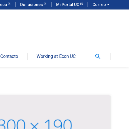
teca
Donaciones
Mi Portal UC
Correo
arrow_drop_down
search
Contacto
Working at Econ UC