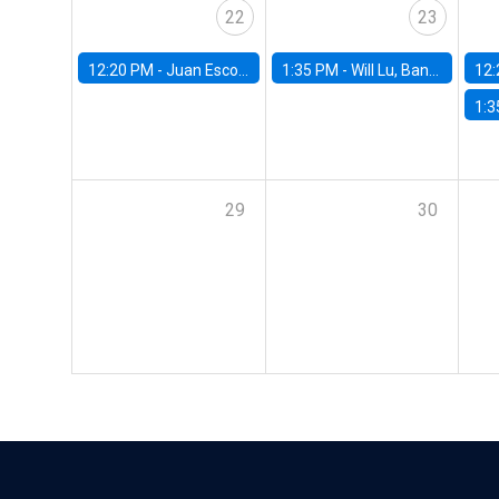
22
23
12:20 PM -
Juan Escobar, Universidad de Chile
1:35 PM -
Will Lu, Banco Central de Chile
12:
1:3
29
30