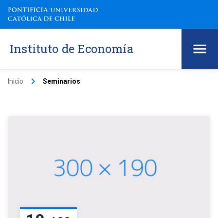
Instituto de Economía
keyboard_arrow_right
Inicio
Seminarios