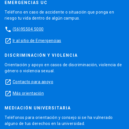
EMERGENCIAS UC
Teléfono en caso de accidente o situación que ponga en
riesgo tu vida dentro de algún campus.
phone
(56)95504 5000
launch
Ir al sitio de Emergencias
DISCRIMINACIÓN Y VIOLENCIA
Orientación y apoyo en casos de discriminación, violencia de
género o violencia sexual.
launch
Contacto para apoyo
launch
Más orientación
MEDIACIÓN UNIVERSITARIA
Teléfonos para orientación y consejo si se ha vulnerado
alguno de tus derechos en la universidad.