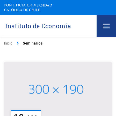
Instituto de Economía
keyboard_arrow_right
Inicio
Seminarios