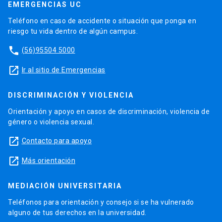
EMERGENCIAS UC
Teléfono en caso de accidente o situación que ponga en
riesgo tu vida dentro de algún campus.
phone
(56)95504 5000
launch
Ir al sitio de Emergencias
DISCRIMINACIÓN Y VIOLENCIA
Orientación y apoyo en casos de discriminación, violencia de
género o violencia sexual.
launch
Contacto para apoyo
launch
Más orientación
MEDIACIÓN UNIVERSITARIA
Teléfonos para orientación y consejo si se ha vulnerado
alguno de tus derechos en la universidad.