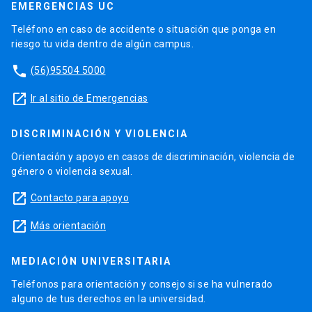
EMERGENCIAS UC
Teléfono en caso de accidente o situación que ponga en
riesgo tu vida dentro de algún campus.
phone
(56)95504 5000
launch
Ir al sitio de Emergencias
DISCRIMINACIÓN Y VIOLENCIA
Orientación y apoyo en casos de discriminación, violencia de
género o violencia sexual.
launch
Contacto para apoyo
launch
Más orientación
MEDIACIÓN UNIVERSITARIA
Teléfonos para orientación y consejo si se ha vulnerado
alguno de tus derechos en la universidad.