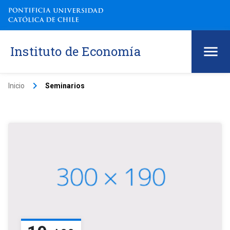
Instituto de Economía
keyboard_arrow_right
Inicio
Seminarios