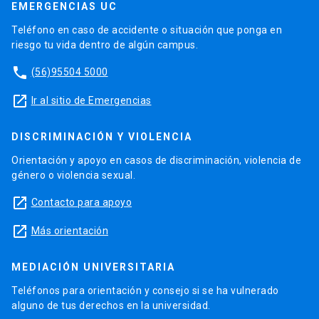
EMERGENCIAS UC
Teléfono en caso de accidente o situación que ponga en
riesgo tu vida dentro de algún campus.
phone
(56)95504 5000
launch
Ir al sitio de Emergencias
DISCRIMINACIÓN Y VIOLENCIA
Orientación y apoyo en casos de discriminación, violencia de
género o violencia sexual.
launch
Contacto para apoyo
launch
Más orientación
MEDIACIÓN UNIVERSITARIA
Teléfonos para orientación y consejo si se ha vulnerado
alguno de tus derechos en la universidad.