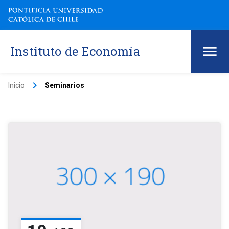
Instituto de Economía
keyboard_arrow_right
Inicio
Seminarios