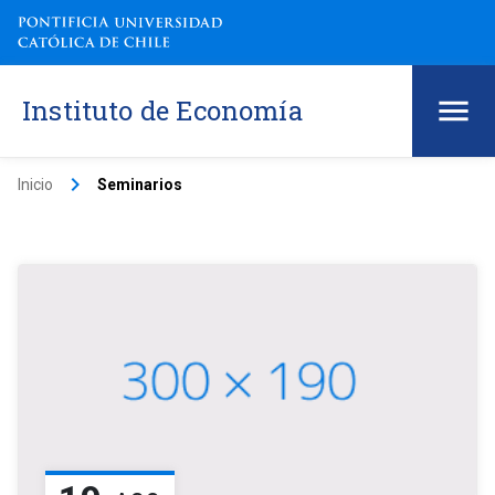
Instituto de Economía
keyboard_arrow_right
Inicio
Seminarios