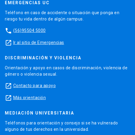
EMERGENCIAS UC
Teléfono en caso de accidente o situación que ponga en
riesgo tu vida dentro de algún campus.
phone
(56)95504 5000
launch
Ir al sitio de Emergencias
DISCRIMINACIÓN Y VIOLENCIA
Orientación y apoyo en casos de discriminación, violencia de
género o violencia sexual.
launch
Contacto para apoyo
launch
Más orientación
MEDIACIÓN UNIVERSITARIA
Teléfonos para orientación y consejo si se ha vulnerado
alguno de tus derechos en la universidad.