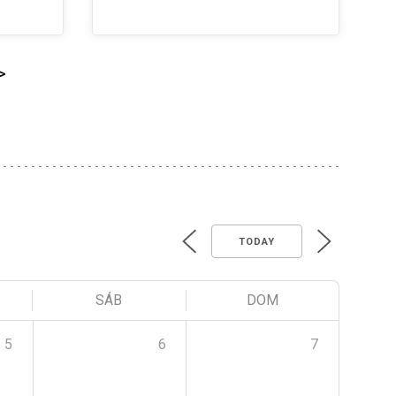
>
TODAY
SÁB
DOM
5
6
7