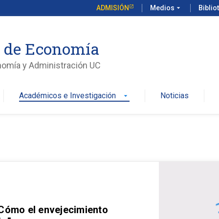
ADMISIÓN
Medios
arrow_drop_down
Biblio
o de Economía
nomía y Administración UC
Académicos e Investigación
Noticias
arrow_drop_down
 Cómo el envejecimiento