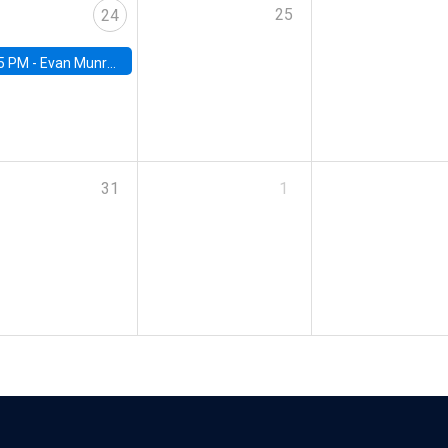
25
24
5 PM -
Evan Munro, Neyman Visiting Assistant Professor in the Department of Statistics at UC Berkeley
31
1