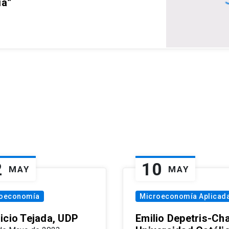
ia”
2
10
MAY
MAY
oeconomía
Microeconomía Aplicad
icio Tejada, UDP
Emilio Depetris-Cha