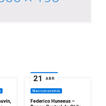
21
ABR
a
Macroeconomía
uvín,
Federico Huneeus –