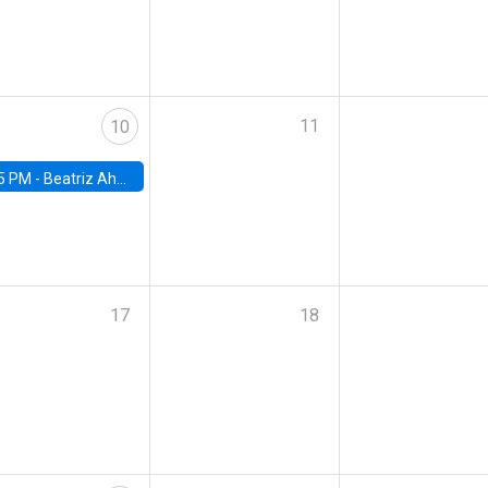
11
10
5 PM -
Beatriz Ahumada, PhD candidate, Universidad de Pittsburgh
17
18