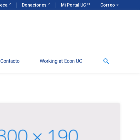
teca
Donaciones
Mi Portal UC
Correo
arrow_drop_down
search
Contacto
Working at Econ UC