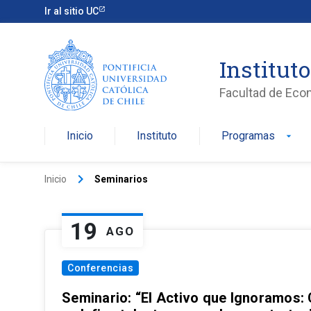
Ir al sitio UC
Institut
Facultad de Eco
Inicio
Instituto
Programas
arrow_drop_down
keyboard_arrow_right
Inicio
Seminarios
19
AGO
Conferencias
Seminario: “El Activo que Ignoramos: