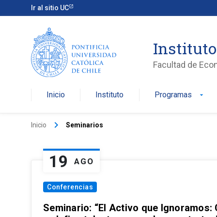
Ir al sitio UC
Institut
Facultad de Eco
Inicio
Instituto
Programas
arrow_drop_down
keyboard_arrow_right
Inicio
Seminarios
19
AGO
Conferencias
Seminario: “El Activo que Ignoramos: