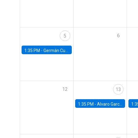
6
5
1:35 PM -
Germán Cubas, University of Houston
12
13
1:35 PM -
Alvaro Garcia-Marin, Universidad de Los Andes
1:3