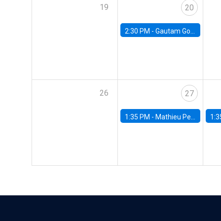
19
20
2:30 PM -
Gautam Gowrisankaran, Columbia University
26
27
1:35 PM -
Mathieu Pedemonte, IDB
1:3