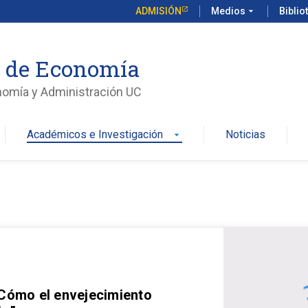
ADMISIÓN
Medios
arrow_drop_down
Biblio
o de Economía
nomía y Administración UC
Académicos e Investigación
Noticias
arrow_drop_down
 Cómo el envejecimiento