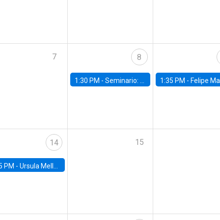
7
8
1:30 PM -
Seminario: “Recuperando la humanidad para progresar en la era de la IA»
1:35 PM -
Felipe Martínez, alumno Doctorado en Ec
15
14
5 PM -
Ursula Mello, Insper - Institute of Education and Research