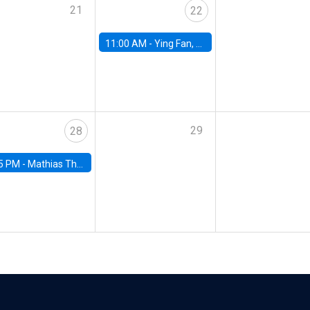
21
22
11:00 AM -
Ying Fan, University of Michigan
29
28
5 PM -
Mathias Thoenig, University of Lausanne