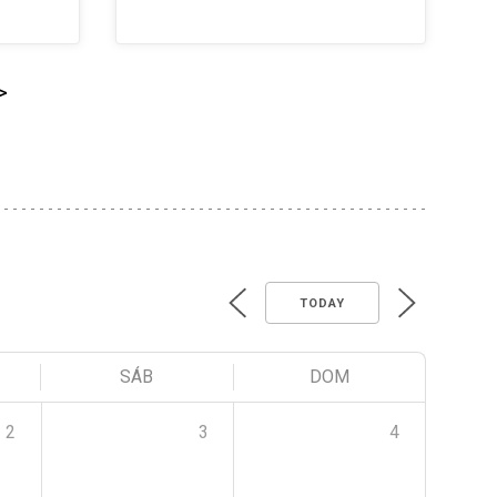
>
TODAY
SÁB
DOM
2
3
4