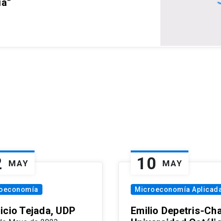
ia”
2
10
MAY
MAY
oeconomía
Microeconomía Aplicad
icio Tejada, UDP
Emilio Depetris-Cha