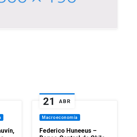
21
ABR
a
Macroeconomía
uvín,
Federico Huneeus –