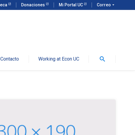
teca
Donaciones
Mi Portal UC
Correo
arrow_drop_down
search
Contacto
Working at Econ UC