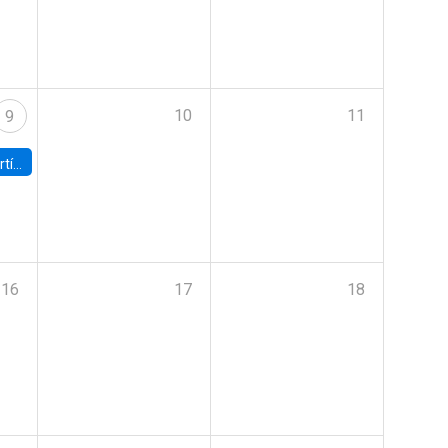
10
11
9
onomía UC
16
17
18