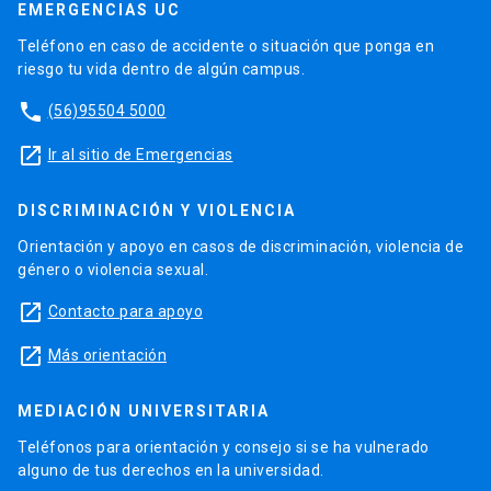
EMERGENCIAS UC
Teléfono en caso de accidente o situación que ponga en
riesgo tu vida dentro de algún campus.
phone
(56)95504 5000
launch
Ir al sitio de Emergencias
DISCRIMINACIÓN Y VIOLENCIA
Orientación y apoyo en casos de discriminación, violencia de
género o violencia sexual.
launch
Contacto para apoyo
launch
Más orientación
MEDIACIÓN UNIVERSITARIA
Teléfonos para orientación y consejo si se ha vulnerado
alguno de tus derechos en la universidad.