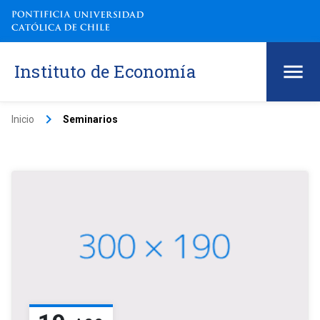
Instituto de Economía
keyboard_arrow_right
Inicio
Seminarios