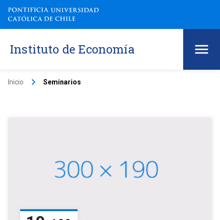
Instituto de Economía
keyboard_arrow_right
Inicio
Seminarios