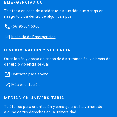
EMERGENCIAS UC
Teléfono en caso de accidente o situación que ponga en
riesgo tu vida dentro de algún campus.
phone
(56)95504 5000
launch
Ir al sitio de Emergencias
DISCRIMINACIÓN Y VIOLENCIA
Orientación y apoyo en casos de discriminación, violencia de
género o violencia sexual.
launch
Contacto para apoyo
launch
Más orientación
MEDIACIÓN UNIVERSITARIA
Teléfonos para orientación y consejo si se ha vulnerado
alguno de tus derechos en la universidad.