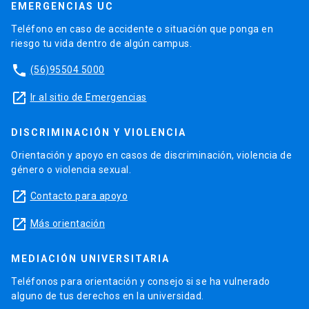
EMERGENCIAS UC
Teléfono en caso de accidente o situación que ponga en
riesgo tu vida dentro de algún campus.
phone
(56)95504 5000
launch
Ir al sitio de Emergencias
DISCRIMINACIÓN Y VIOLENCIA
Orientación y apoyo en casos de discriminación, violencia de
género o violencia sexual.
launch
Contacto para apoyo
launch
Más orientación
MEDIACIÓN UNIVERSITARIA
Teléfonos para orientación y consejo si se ha vulnerado
alguno de tus derechos en la universidad.