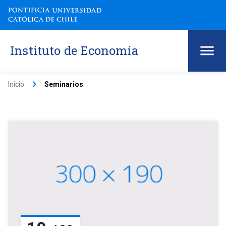
Instituto de Economía
keyboard_arrow_right
Inicio
Seminarios