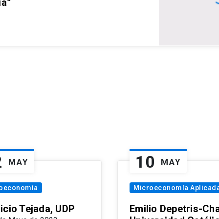
ia”
2
10
MAY
MAY
oeconomía
Microeconomía Aplicad
icio Tejada, UDP
Emilio Depetris-Cha