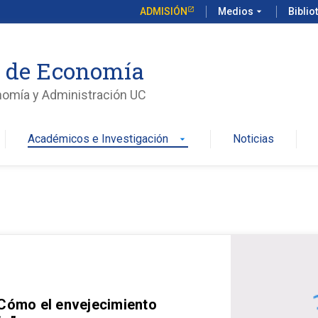
ADMISIÓN
Medios
arrow_drop_down
Biblio
o de Economía
nomía y Administración UC
Académicos e Investigación
Noticias
arrow_drop_down
 Cómo el envejecimiento