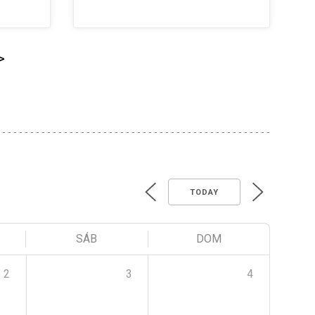
>
TODAY
SÁB
DOM
2
3
4