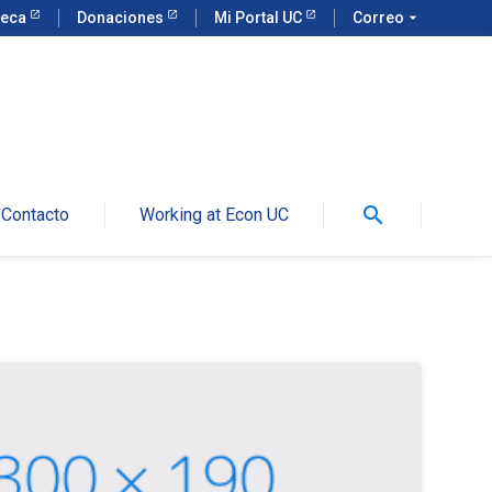
teca
Donaciones
Mi Portal UC
Correo
arrow_drop_down
search
Contacto
Working at Econ UC